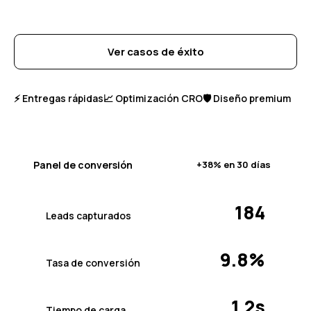
Agendar una llamada
Ver casos de éxito
⚡ Entregas rápidas
📈 Optimización CRO
🛡️ Diseño premium
Panel de conversión
+38% en 30 días
184
Leads capturados
9.8%
Tasa de conversión
1.2s
Tiempo de carga